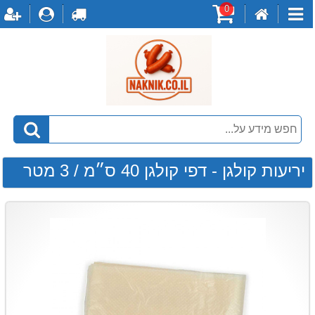
0
דף
עגלת
לקופה
התחברו
ה
קטגוריות
הבית
קניות
יריעות קולגן - דפי קולגן 40 ס״מ / 3 מטר