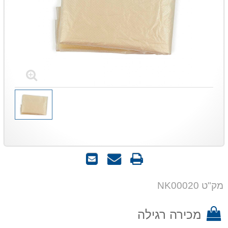
הדפס
שאל
שלח
אותנו
לחבר
על
מק"ט NK00020
המוצר
מכירה רגילה