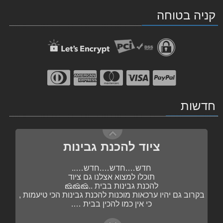
ב-
ב-
תבלינים ותערובות
קניה בטוחה
WhatsApp
facebook
בקרוב , תערובות מוכנות להכנת נקניקיות
הכי….הכי….טעימות …..
פשוט מוסיפים את השקית לתערובת הבשר……
נעדכן בהמשך 🥓🥓🥓🥓
חדשות
ציוד להכנת גבינות
חדש….חדש….חדש…..
תוכלו למצוא אצלנו גם ציוד
להכנת גבינות בבית ..🧀🧀🧀
בקרוב גם יהיו ערכאות מוכנות להכנת גבינות הכי טיעמות ,
כי אין כמו להכין בבית ….
תבלינים ותערובות