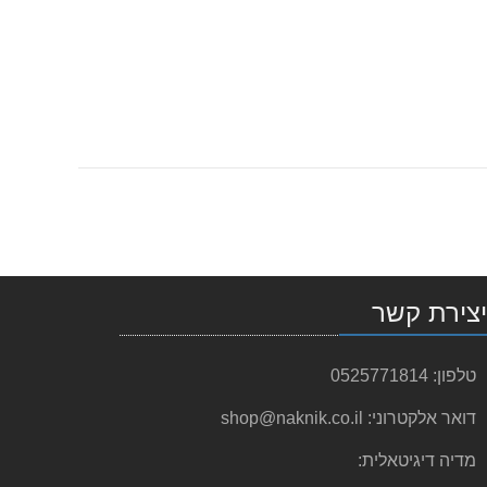
צירת קשר
טלפון:
0525771814
דואר אלקטרוני:
shop@naknik.co.il
מדיה דיגיטאלית: