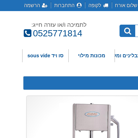
שלום אורח
לקופה
התחברות
הרשמה
לתמיכה ו/או עזרה חייג:
טלפון:
0525771814
בלינים ומלחים
מכונות מילוי
סו ויד sous vide