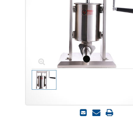
הדפס
שאל
שלח
אותנו
לחבר
על
המוצר