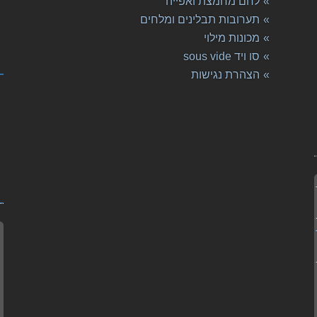
לחם מחמצת ואפייה
תערובות תבלינים ומלחים
מכונות מילוי
סו ויד sous vide
ק
הצהרת נגישות
ויד sousvide
ח
ויד sousvide