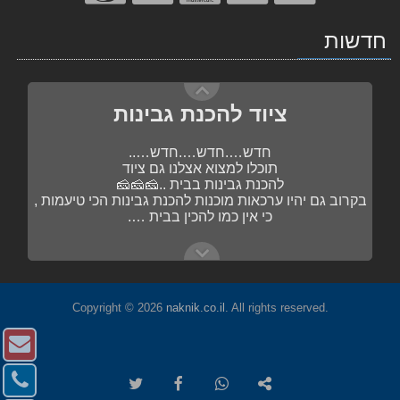
ציוד להכנת גבינות
חדשות
חדש….חדש….חדש…..
תוכלו למצוא אצלנו גם ציוד
להכנת גבינות בבית ..🧀🧀🧀
בקרוב גם יהיו ערכאות מוכנות להכנת גבינות הכי טיעמות ,
כי אין כמו להכין בבית ….
תבלינים ותערובות
בקרוב , תערובות מוכנות להכנת נקניקיות
הכי….הכי….טעימות …..
פשוט מוסיפים את השקית לתערובת הבשר……
נעדכן בהמשך 🥓🥓🥓🥓
Copyright © 2026
naknik.co.il
. All rights reserved.
צו
ק
צו
ציוד להכנת גבינות
העתק
שתף
שתף
שתף
-
URL
ב-
ב-
ב-
https://www.naknik.co.il/%D7%A2%D7%A8%D7%