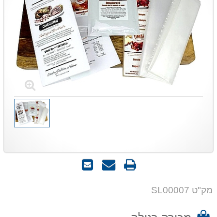
הדפס
שאל
שלח
אותנו
לחבר
על
מק"ט SL00007
המוצר