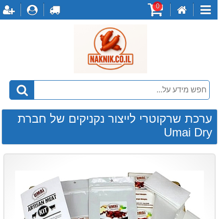
0
דף
עגלת
לקופה
התחברו
ה
קטגוריות
הבית
קניות
ערכת שרקוטרי לייצור נקניקים של חברת
Umai Dry