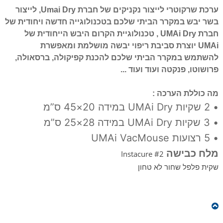
ערכת שרקוטרי לייצור נקניקים של חברת Umai Dry, לייצור
בשר יבש במקרר הביתי שלכם בטכנולוגייה חדשה ויחודית של
חברת UMAi Dry , טכנולוגיית הקרום היבש הייחודית של
UMAi יוצרת סביבת ריפוי יבשה מושלמת ומאפשרת
להשתמש במקרר הביתי שלכם להכנת קפיקולה, ברסאולה,
פרושוטו, פנקטה ועוד ועוד ...
מה כוללת הערכה :
• 2 שקיות UMAi Dry במידה 20×45 ס”מ
• 3 שקיות UMAi Dry במידה 28×25 ס”מ
• 5 רצועות UMAi VacMouse
מלח כבישה
Instacure #2
שקית פלפל שחור לא טחון