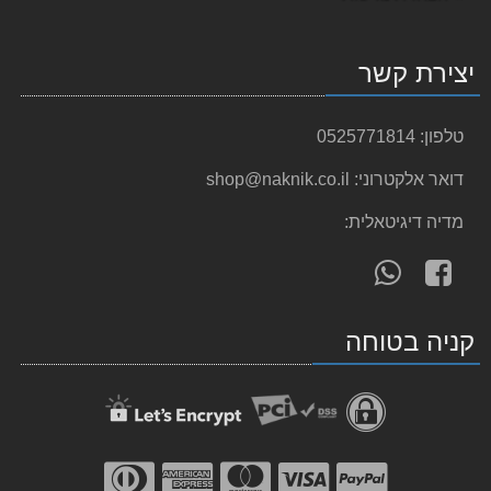
יצירת קשר
טלפון:
0525771814
דואר אלקטרוני:
shop@naknik.co.il
מדיה דיגיטאלית:
עקוב
פנה
אחרינו
אלינו
תבלינים ותערובות
ב-
ב-
קניה בטוחה
WhatsApp
facebook
בקרוב , תערובות מוכנות להכנת נקניקיות
הכי….הכי….טעימות …..
פשוט מוסיפים את השקית לתערובת הבשר……
נעדכן בהמשך 🥓🥓🥓🥓