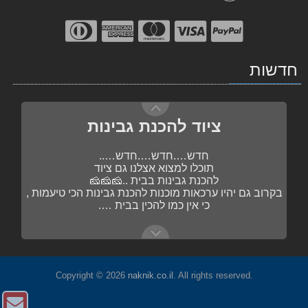
ציוד להכנת גבינות
חדשות
חדש….חדש….חדש…..
תוכלו למצוא אצלנו גם ציוד
להכנת גבינות בבית ..🧀🧀🧀
בקרוב גם יהיו ערכאות מוכנות להכנת גבינות הכי טיעמות ,
כי אין כמו להכין בבית ….
תבלינים ותערובות
בקרוב , תערובות מוכנות להכנת נקניקיות
הכי….הכי….טעימות …..
פשוט מוסיפים את השקית לתערובת הבשר……
נעדכן בהמשך 🥓🥓🥓🥓
Copyright © 2026
naknik.co.il
. All rights reserved.
צו