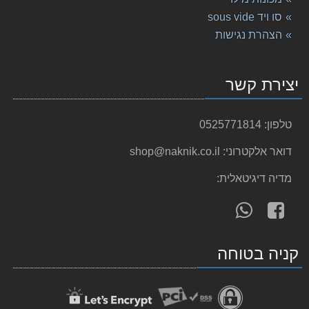
סו ויד sous vide
הצהרת נגישות
יצירת קשר
טלפון:
0525771814
דואר אלקטרוני:
shop@naknik.co.il
מדיה דיגיטאלית:
עקוב
פנה
אחרינו
אלינו
תבלינים ותערובות
ב-
ב-
קניה בטוחה
WhatsApp
facebook
בקרוב , תערובות מוכנות להכנת נקניקיות
הכי….הכי….טעימות …..
פשוט מוסיפים את השקית לתערובת הבשר……
נעדכן בהמשך 🥓🥓🥓🥓