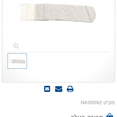
הדפס
שאל
שלח
אותנו
לחבר
על
מק"ט NK00092
המוצר