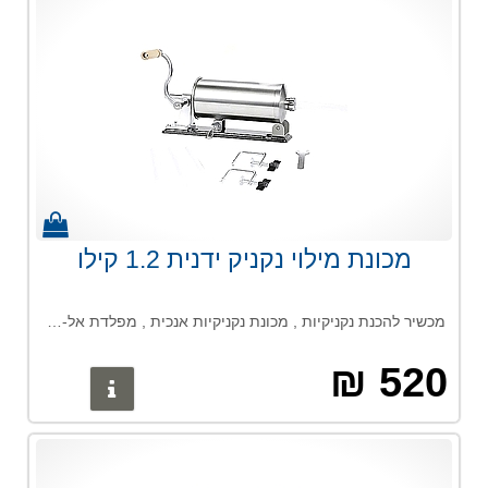
מכונת מילוי נקניק ידנית 1.2 קילו
מכשיר להכנת נקניקיות , מכונת נקניקיות אנכית , מפלדת אל-חלד עם בסיס יניקה וארכובה ידנית לשימוש ביתי או מסחרי - קיבולת 1.2 ק"ג
520 ₪
פרטים נוס