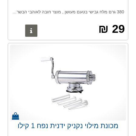
380 גרם מלח גבישי בטעם מעושן , מוצר חובה לאוהבי הבשר מוסיף טעם מיוחד ומקפיץ את הבשר לרמה אחרת מגיע במטחנה לשמירה על איכות המלח והטעם מחיר : 7.63 שקלים לכל 100 גרם
29 ₪
פרטים נוס
מכונת מילוי נקניק ידנית נפח 1 קילו