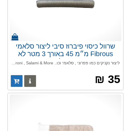
שרוול כיסוי פיברוז סיבי ליצור סלאמי
Fibrous מ״מ 45 באורך 3 מטר לא
אכיל
ליצור נקניקים כמו פפרוני , סלאמי וכו.. Summer Sausage ,Pepperoni , Salami & More תמונה להמחשה בלבד לא אכיל
35 ₪
פרטים נוס