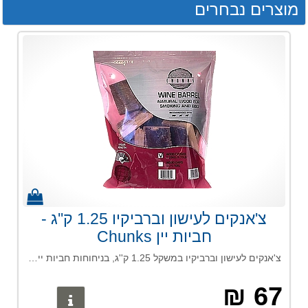
מוצרים נבחרים
צ'אנקים לעישון וברביקיו 1.25 ק''ג -
חביות יין Chunks
צ'אנקים לעישון וברביקיו במשקל 1.25 ק''ג, בניחוחות חביות יין - עוצמת טעמים דומיננטית, מתאים למגוון רחב של בשרים ודגים.
67 ₪
פרטים נוס