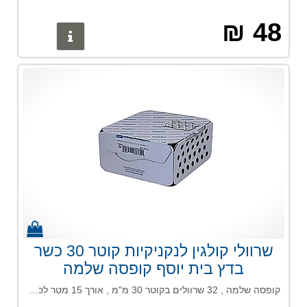
48 ₪
פרטים נוס
שרוולי קולגין לנקניקיות קוטר 30 כשר
בדץ בית יוסף קופסה שלמה
קופסה שלמה , 32 שרוולים בקוטר 30 מ"מ , אורך 15 מטר לכל שרוול . בסך הכל 487 מטר, מוצר איכותי ביותר של חברת viscofan . כשר בדץ בית יוסף