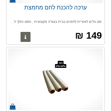
ערכה להכנת לחם מחמצת
סט כלים לאפיית לחמים בבית בצורה מקצועית , הסט הולך להנגיש לכם את עולם אפיית הלחמים מבית להכין לחם מעולם לא היה קל כמו עכשיו .
149 ₪
פרטים נוס