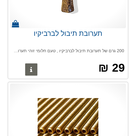
תערובת תיבול לברביקיו
200 גרם של תערובת תיבול לברביקיו , טעם חלומי זוהי תערובת תיבול מלאת טעם שניתן לפזר בקלות באמצעות המטחנה מחיר : 14.5 שקלים לכל 100 גרם
29 ₪
פרטים נוס