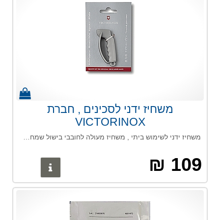
משחיז ידני לסכינים , חברת
VICTORINOX
משחיז ידני לשימוש ביתי , משחיז מעולה לחובבי בישול שמחפשים מוצר איכותי , בעל ידית אחיזה נוחה לשימוש
109 ₪
פרטים נוס