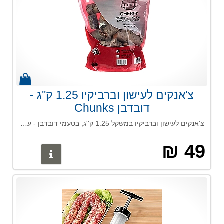
צ'אנקים לעישון וברביקיו 1.25 ק''ג -
דובדבן Chunks
צ'אנקים לעישון וברביקיו במשקל 1.25 ק''ג, בטעמי דובדבן - עוצמת טעמים בינונית, השימוש בשבבים מעניק טעם מתקתק וצבע מהגוני לבשר. מתאים לעופות ולבקר.
49 ₪
פרטים נוס