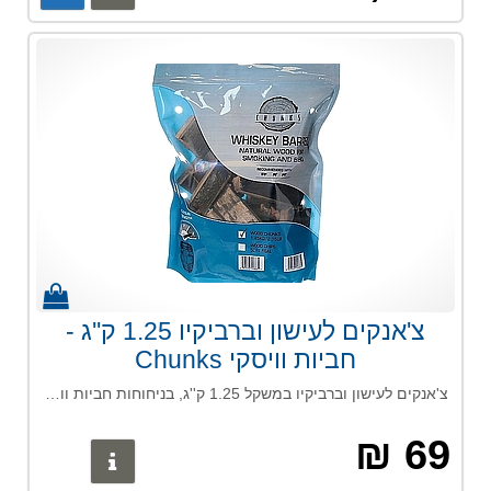
צ'אנקים לעישון וברביקיו 1.25 ק''ג -
חביות וויסקי Chunks
צ'אנקים לעישון וברביקיו במשקל 1.25 ק''ג, בניחוחות חביות וויסקי - עוצמת טעמים דומיננטית, מתאים למגוון רחב של בשרים ודגים.
69 ₪
פרטים נוס