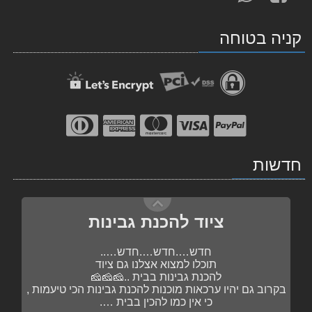
אחרינו
אלינו
תבלינים ותערובות
ב-
ב-
קניה בטוחה
WhatsApp
facebook
בקרוב , תערובות מוכנות להכנת נקניקיות
הכי….הכי….טעימות …..
פשוט מוסיפים את השקית לתערובת הבשר……
נעדכן בהמשך 🥓🥓🥓🥓
ציוד להכנת גבינות
חדשות
חדש….חדש….חדש…..
תוכלו למצוא אצלנו גם ציוד
להכנת גבינות בבית ..🧀🧀🧀
בקרוב גם יהיו ערכאות מוכנות להכנת גבינות הכי טיעמות ,
כי אין כמו להכין בבית ….
תבלינים ותערובות