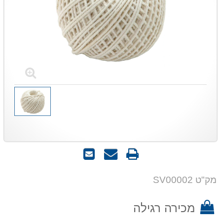
הדפס
שאל
שלח
אותנו
לחבר
על
מק"ט SV00002
המוצר
מכירה רגילה