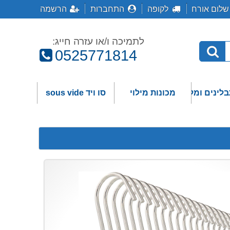
שלום אורח
לקופה
התחברות
הרשמה
לתמיכה ו/או עזרה חייג:
טלפון:
0525771814
בלינים ומלחים
מכונות מילוי
סו ויד sous vide