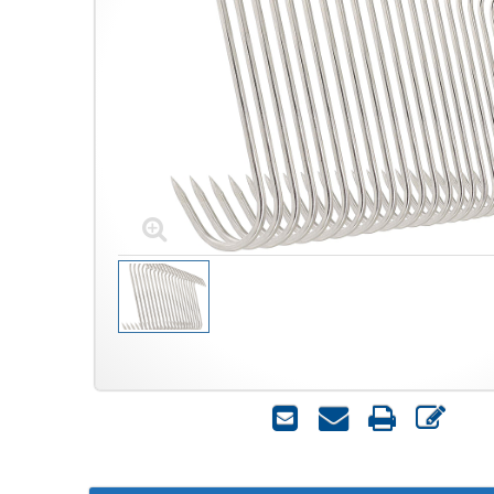
כתוב
הדפס
שאל
שלח
חוות
אותנו
לחבר
דעת
על
המוצר