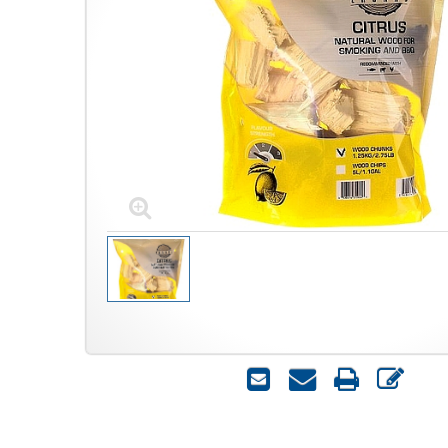
כתוב
הדפס
שאל
שלח
חוות
אותנו
לחבר
דעת
על
המוצר