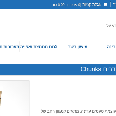
ר
עגלת קניות
(
0
פריטים |
0.00
₪)
בינה
עישון בשר
לחם מחמצת ואפייה
תערובות ת
ל 1.25 ק''ג, בטעמי הדר - עוצמת טעמים עדינה, מתאים למגוון רחב של