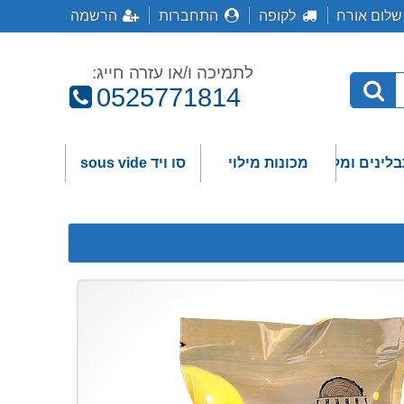
שלום אורח
לקופה
התחברות
הרשמה
לתמיכה ו/או עזרה חייג:
טלפון:
0525771814
בלינים ומלחים
מכונות מילוי
סו ויד sous vide