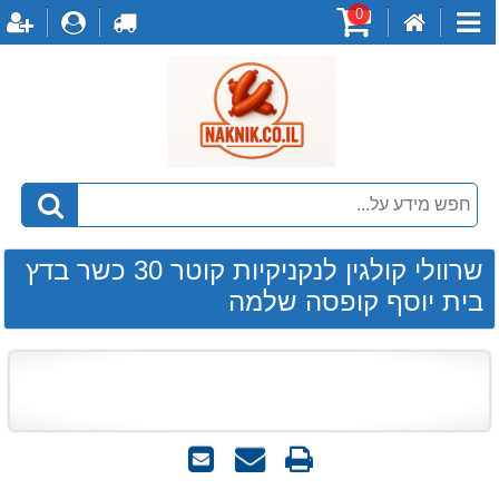
0
דף
עגלת
לקופה
התחברו
ה
קטגוריות
הבית
קניות
שרוולי קולגין לנקניקיות קוטר 30 כשר בדץ
בית יוסף קופסה שלמה
הדפס
שאל
שלח
אותנו
לחבר