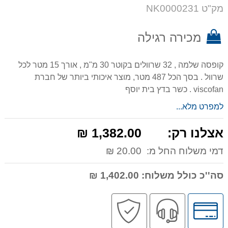
על
מק"ט NK0000231
המוצר
מכירה רגילה
קופסה שלמה , 32 שרוולים בקוטר 30 מ"מ , אורך 15 מטר לכל
שרוול . בסך הכל 487 מטר, מוצר איכותי ביותר של חברת
viscofan . כשר בדץ בית יוסף
למפרט מלא...
אצלנו רק:
1,382.00 ₪
דמי משלוח החל מ:
20.00 ₪
סה''כ כולל משלוח:
1,402.00 ₪
לחץ
שירות
קניה
לאפשרויות
מקצועי
בטוחה