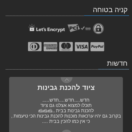
ב-
ב-
הכי….הכי….טעימות …..
קניה בטוחה
פשוט מוסיפים את השקית לתערובת הבשר……
WhatsApp
facebook
נעדכן בהמשך 🥓🥓🥓🥓
ציוד להכנת גבינות
חדש….חדש….חדש…..
חדשות
תוכלו למצוא אצלנו גם ציוד
להכנת גבינות בבית ..🧀🧀🧀
בקרוב גם יהיו ערכאות מוכנות להכנת גבינות הכי טיעמות ,
כי אין כמו להכין בבית ….
תבלינים ותערובות
בקרוב , תערובות מוכנות להכנת נקניקיות
הכי….הכי….טעימות …..
פשוט מוסיפים את השקית לתערובת הבשר……
נעדכן בהמשך 🥓🥓🥓🥓