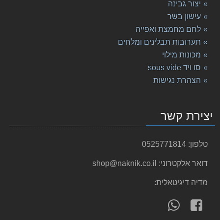
יצור גבינה
עישון בשר
לחם מחמצת ואפייה
תערובות תבלינים ומלחים
מכונות מילוי
סו ויד sous vide
הצהרת נגישות
יצירת קשר
טלפון:
0525771814
דואר אלקטרוני:
shop@naknik.co.il
מדיה דיגיטאלית:
תבלינים ותערובות
עקוב
פנה
אחרינו
אלינו
בקרוב , תערובות מוכנות להכנת נקניקיות