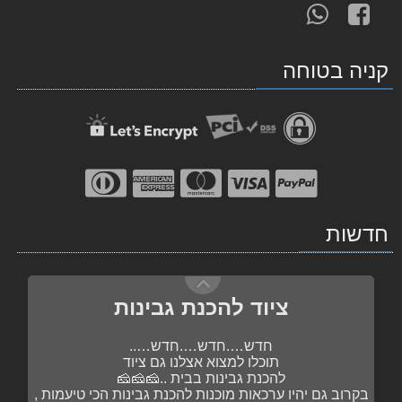
עקוב
פנה
תבלינים ותערובות
אחרינו
אלינו
ב-
ב-
בקרוב , תערובות מוכנות להכנת נקניקיות
קניה בטוחה
WhatsApp
facebook
הכי….הכי….טעימות …..
פשוט מוסיפים את השקית לתערובת הבשר……
נעדכן בהמשך 🥓🥓🥓🥓
ציוד להכנת גבינות
חדשות
חדש….חדש….חדש…..
תוכלו למצוא אצלנו גם ציוד
להכנת גבינות בבית ..🧀🧀🧀
בקרוב גם יהיו ערכאות מוכנות להכנת גבינות הכי טיעמות ,
כי אין כמו להכין בבית ….
תבלינים ותערובות