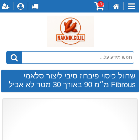
0
דף
עגלת
לקופה
התחברו
ה
קטגוריות
הבית
קניות
שרוול כיסוי פיברוז סיבי ליצור סלאמי
Fibrous מ״מ 90 באורך 30 מטר לא אכיל