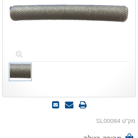
הדפס
שאל
שלח
אותנו
לחבר
על
מק"ט SL00084
המוצר